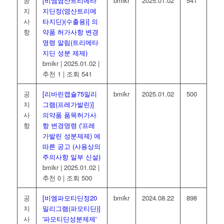
공
[비엠염산트리메타
bmikr
2025.01.02
541
지
지딘정(염산트리메
사
타지딘)(수출용)] 의
항
약품 허가사항 변경
명령 알림(트리메타
지딘 성분 제제)
bmikr
|
2025.01.02
|
추천 1
|
조회 541
공
[리바린캡슐75밀리
bmikr
2025.01.02
500
지
그램(프레가발린)]
사
의약품 품목허가사
항
항 변경명령 ('프레
가발린 성분제제) 에
따른 공고 (사용상의
주의사항 일부 신설)
bmikr
|
2025.01.02
|
추천 0
|
조회 500
공
[비엠파모티딘정20
bmikr
2024.08.22
898
지
밀리그램(파모티딘)]
사
'파모티딘성분제제'