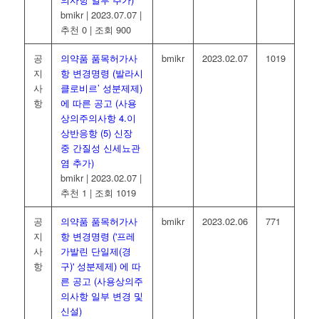
bmikr
|
2023.07.07
|
추천 0
|
조회 900
공
의약품 품목허가사
bmikr
2023.02.07
1019
지
항 변경명령 (발라시
사
클로비르’ 성분제제)
항
에 따른 공고 (사용
상의주의사항 4.이
상반응항 (5) 신장
중 간질성 신세뇨관
염 추가)
bmikr
|
2023.02.07
|
추천 1
|
조회 1019
공
의약품 품목허가사
bmikr
2023.02.06
771
지
항 변경명령 ('프레
사
가발린 단일제(경
항
구)' 성분제제) 에 따
른 공고 (사용상의주
의사항 일부 변경 및
신설)