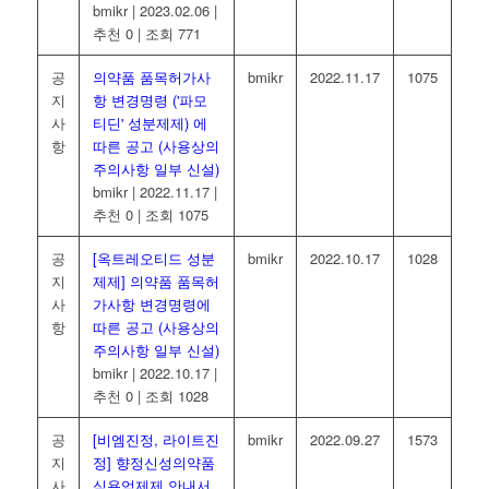
bmikr
|
2023.02.06
|
추천 0
|
조회 771
공
의약품 품목허가사
bmikr
2022.11.17
1075
지
항 변경명령 ('파모
사
티딘' 성분제제) 에
항
따른 공고 (사용상의
주의사항 일부 신설)
bmikr
|
2022.11.17
|
추천 0
|
조회 1075
공
[옥트레오티드 성분
bmikr
2022.10.17
1028
지
제제] 의약품 품목허
사
가사항 변경명령에
항
따른 공고 (사용상의
주의사항 일부 신설)
bmikr
|
2022.10.17
|
추천 0
|
조회 1028
공
[비엠진정, 라이트진
bmikr
2022.09.27
1573
지
정] 향정신성의약품
사
식욕억제제 안내서