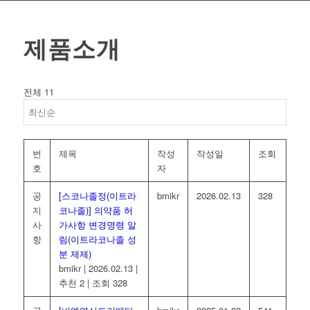
제품소개
전체 11
번
제목
작성
작성일
조회
호
자
공
[스코나졸정(이트라
bmikr
2026.02.13
328
지
코나졸)] 의약품 허
사
가사항 변경명령 알
항
림(이트라코나졸 성
분 제제)
bmikr
|
2026.02.13
|
추천 2
|
조회 328