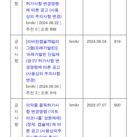
항
허가사항 변경명령
에 따른 공고 (사용
상의 주의사항 변경)
bmikr
|
2024.08.22
|
추천 0
|
조회 898
공
[리바린캡슐75밀리
bmikr
2024.06.04
919
지
그램(프레가발린)]
사
'프레가발린 단일제
항
(경구)' 허가사항 변
경명령에 따른 공고
(사용상의 주의사항
변경)
bmikr
|
2024.06.04
|
추천 3
|
조회 919
공
의약품 품목허가사
bmikr
2023.07.07
900
지
항 변경명령 (‘이트
사
라코나졸’ 성분제제)
항
(정제, 캡슐제) 에 따
른 공고 (사용상의주
의사항 일부 추가)